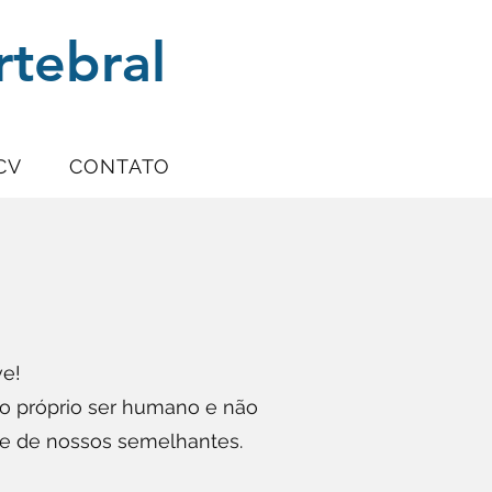
rtebral
CV
CONTATO
ve!
o próprio ser humano e não
úde de nossos semelhantes.